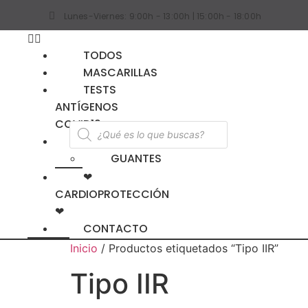
Lunes-Viernes: 9:00h - 13:00h | 15:00h - 18:00h
TODOS
MASCARILLAS
TESTS
ANTÍGENOS
COVID19
EPI’S
GUANTES
❤
CARDIOPROTECCIÓN
❤
CONTACTO
Inicio
/ Productos etiquetados “Tipo IIR”
Tipo IIR