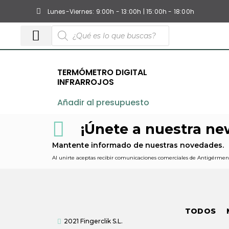
Lunes-Viernes: 9:00h - 13:00h | 15:00h - 18:00h
TESTS ANTÍGENOS COVID19
❤ CARDIOPROTECCIÓN ❤
TERMÓMETRO DIGITAL
INFRARROJOS
Añadir al presupuesto
¡Únete a nuestra new
Mantente informado de nuestras novedades.
Al unirte aceptas recibir comunicaciones comerciales de Antigérmene
TODOS
2021 Fingerclik S.L.